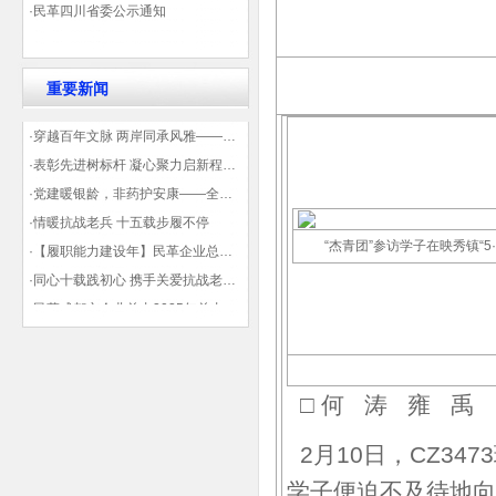
·民革四川省委公示通知
重要新闻
·穿越百年文脉 两岸同承风雅——民革四川省委会“中山天府大讲堂”第三讲在蓉举办
·表彰先进树标杆 凝心聚力启新程——民革企业总支部参加2025年度先进表彰大会有感
·党建暖银龄，非药护安康——全球健康公益大讲堂温情纪实
·情暖抗战老兵 十五载步履不停
“杰青团”参访学子在映秀镇“5·1
·【履职能力建设年】民革企业总支部联合多地民革基层组织发起“夏日送清凉”活动 致敬“乡镇美容师”
·同心十载践初心 携手关爱抗战老兵——民革企业总支部 十年帮扶抗战老兵工作纪实
·民革成都市企业总支2025年总支委员全会会议顺利召开——共绘发展新蓝图
·观展归来|丹青绘初心 共赴新征程——企业总支党员沉浸式感受书画展的精神力量
□ 何 涛 雍 禹
2月10日，CZ34
学子便迫不及待地向