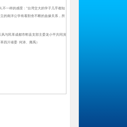
不一样的感受：“台湾交大的学子几乎都知
创立的南洋公学有着割舍不断的血缘关系，所
长风与民革成都市郫县支部主委龙小平共同演
民革四川省委 何涛、雍禹）