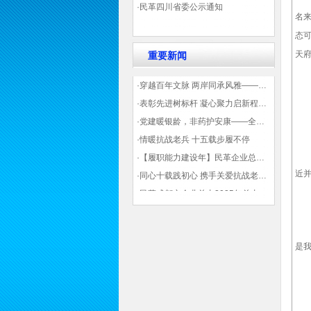
·民革四川省委公示通知
名
态可
天
重要新闻
·穿越百年文脉 两岸同承风雅——民革四川省委会“中山天府大讲堂”第三讲在蓉举办
·表彰先进树标杆 凝心聚力启新程——民革企业总支部参加2025年度先进表彰大会有感
·党建暖银龄，非药护安康——全球健康公益大讲堂温情纪实
·情暖抗战老兵 十五载步履不停
此
·【履职能力建设年】民革企业总支部联合多地民革基层组织发起“夏日送清凉”活动 致敬“乡镇美容师”
近
·同心十载践初心 携手关爱抗战老兵——民革企业总支部 十年帮扶抗战老兵工作纪实
·民革成都市企业总支2025年总支委员全会会议顺利召开——共绘发展新蓝图
—
·观展归来|丹青绘初心 共赴新征程——企业总支党员沉浸式感受书画展的精神力量
四
是
—
“熊