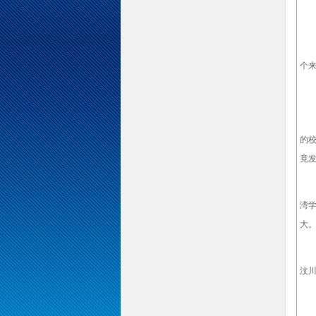
—
我
个来
—
在“
的
竟发
在
湾学
大
“只
汶川