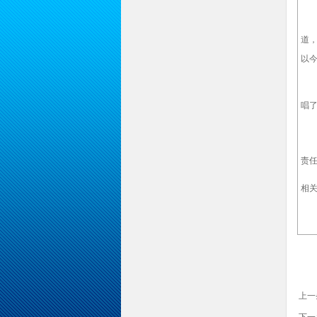
对
道，
以今
在
唱了
责
相
上一