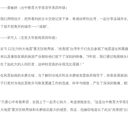
—黄敏婷（台中教育大学英语学系四年级）
们用明信片，把所看到的古今交错记录下来，将感动寄到台湾，一起分享这城市令
了就不想离开的城市——“成都”。
—宋可人（玄奘大学新闻系四年级）
5.12汶川特大地震”重灾区映秀镇，“杰青团”台湾学子们先后参观了地震遗址和重
校舍以及蓬勃发展的旅游产业都给他们留下了深刻的映像。“3年前，我们通过电视镜头
生了如此大的人间巨变，这种转变真的令我无比震撼！”
风景如画的水磨古镇，当了解到当地灾民在水磨镇党委政府领导下，依靠发展旅游产
子们更对当地抗震救灾与恢复重建工作的迅速、科学与细致，产生了深深的敬佩，都无
。
要心中有着希望，全国上下一起齐心协力，奇迹便能发生。”这是台中教育大学英语学
大地震”重灾区映秀镇和水磨镇后最大的感受。而这，也确切地道出了此次“杰青团”