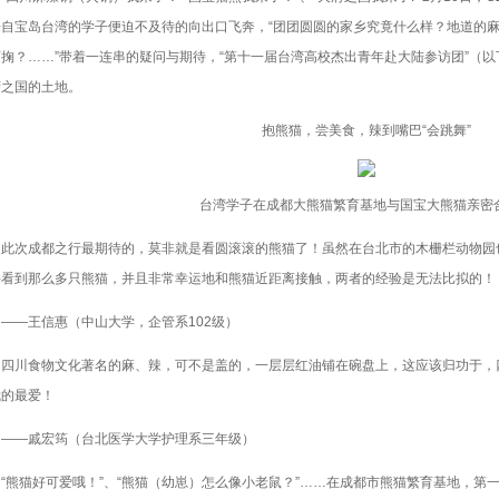
来自宝岛台湾的学子便迫不及待的向出口飞奔，“团团圆圆的家乡究竟什么样？地道的
掬？……”带着一连串的疑问与期待，“第十一届台湾高校杰出青年赴大陆参访团”（以
府之国的土地。
抱熊猫，尝美食，辣到嘴巴“会跳舞”
台湾学子在成都大熊猫繁育基地与国宝大熊猫亲密
次成都之行最期待的，莫非就是看圆滚滚的熊猫了！虽然在台北市的木栅栏动物园
并看到那么多只熊猫，并且非常幸运地和熊猫近距离接触，两者的经验是无法比拟的！
—王信惠（中山大学，企管系102级）
川食物文化著名的麻、辣，可不是盖的，一层层红油铺在碗盘上，这应该归功于，
我的最爱！
—戚宏筠（台北医学大学护理系三年级）
猫好可爱哦！”、“熊猫（幼崽）怎么像小老鼠？”……在成都市熊猫繁育基地，第一