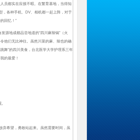
业人员都实在应接不暇。在繁育基地，当得知
型，各种手机、DV、相机都一起上阵，对于
的回忆！”
发源地成都品尝地道的“四川麻辣锅”（火
已令他们无比神往。虽然川菜的麻、辣也的确
跳舞”的四川美食，台北医学大学护理系三年
是我的最爱！
观。
放弃希望，勇敢站起来。虽然需要时间，虽