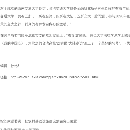
于此次的西南交通大学参访，台湾交通大学财务金融研究所研究生刘峻严有着与别人
交通大学一共有五所，一所在台湾，四所在大陆，五所交大一脉同源，都与1896年
天的交大之行，我真的有种发自内心的激动。”
民革省委与民革成都市委的欢迎宴请上，“杰青团”团长、辅仁大学法律学系学士陈
《我的中国心》，为此次的台湾高校“杰青团”大陆参访“画上了一个美好的句号”。（
任编辑：孙艳红
关链接：
http://www.huaxia.com/qqla/hxsb/2012/02/2755031.html
条:
刘家强委员：把农村基础设施建设放在突出位置