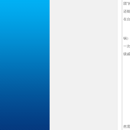
团
还
在台
在
锅）
一次
级
映
然