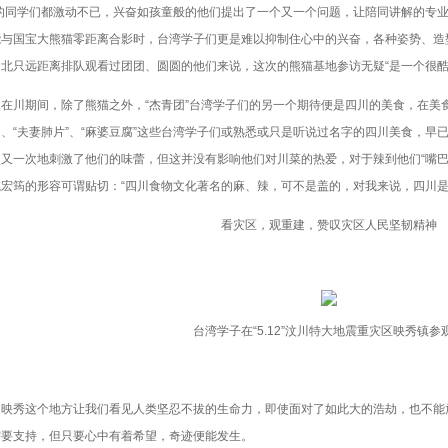
”的同学们都激动不已，兴奋如孩童般的他们提出了一个又一个问题，让陪同讲解的专
能与国宝大熊猫零距离合影时，台湾学子们更是难以抑制住心中的兴奋，各种姿势、造
北只远距离排队观看过团团、圆圆的他们来说，这次的熊猫基地参访无疑“是一个很酷
川期间，除了熊猫之外，“杰青团”台湾学子们的另一个期待便是四川的美食，在美食
、“夫妻肺片”、“麻婆豆腐”这些台湾学子们或熟悉或只是听说过名字的四川美食，早
又一次地刺激了他们的味蕾，但这并没有影响他们对川菜的热爱，对于辣到他们“嘴巴
戚宏筠的形容可谓贴切：“四川食物文化著名的麻、辣，可不是盖的，对我来说，四川
看灾区，观重建，赞叹灾区人民坚韧精神
台湾学子在“5.12”汶川特大地震重灾区映秀镇参
秀这个地方让我们看见人类坚忍不拔的生命力，即使面对了如此大的浩劫，也不能
需要支持，但只要心中有着希望，奇迹便能发生。