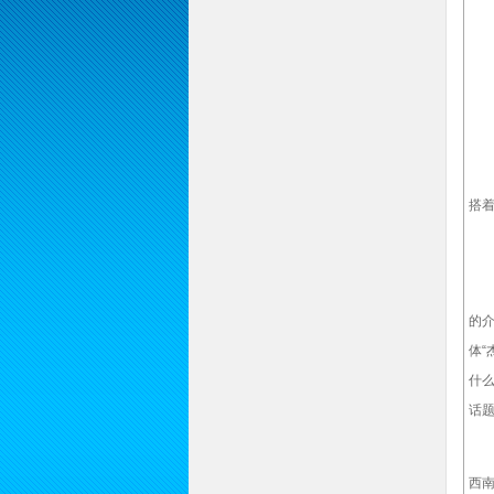
演
搭着
—
在
的
体“
什么
话
联
西