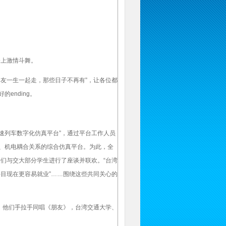
会上激情斗舞。
友一生一起走，那些日子不再有”，让各位都
ending。
速列车数字化仿真平台”，通过平台工作人员
、机电耦合关系的综合仿真平台。为此，全
子们与交大部分学生进行了座谈并联欢。“台湾
科目现在更容易就业”……围绕这些共同关心的
。他们手拉手同唱《朋友》，台湾交通大学、