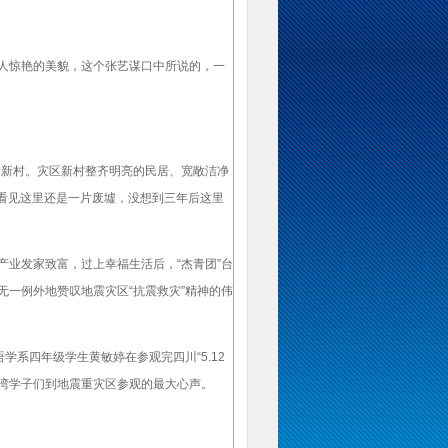
人惊艳的美貌，这个张艺谋口中所说的，一
建新村。灾区新村整齐明亮的民居、宽敞洁净
看见这里还是一片废墟，没想到三年后这里
业发家致富，过上幸福生活后，“杰青团”台
一例外地赞叹地震灾区“抗震救灾”精神的伟
系四年级学生黄敏婷在参观完四川“5.12
台湾学子们到地震重灾区参观的最大心声。