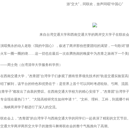
游“交大”，同联欢，放声同唱“中国心”
来自台湾交通大学和西南交通大学的两岸交大学子在联欢
唱隽永的动人老歌《我的中国心》，叙述了两岸那份想要团结的渴望，一句歌词“朋
火车一圈一圈的绕……这一切也在最后一次欢腾热闹的晚宴中为杰青之旅画下一个美好的
—周士尧（台湾清华大学服务科学所）
西南交通大学，“杰青团”台湾学子们参观了拥有世界领先技术的“轨道交通实验室高
介绍了解到，该平台的特色和优势在于：是世界上首个可以同时考虑轮轨、弓网、流固
杰青学子”都发出了由衷的赞叹。在西南交通大学校方的精心安排下，“杰青团”台湾学
专业现在最热门？”、“大陆高校研究生如何申请？”、“文科、理科、工科，到底哪个
题，海峡两岸学子都进行了深入的交流。
欢会上，“杰青团”的台湾学子与西南交通大学的同学们一起表演了精彩的文艺节目
南交通大学两岸两所交大学子的激情斗舞将联欢会的整个气氛推向了高潮。