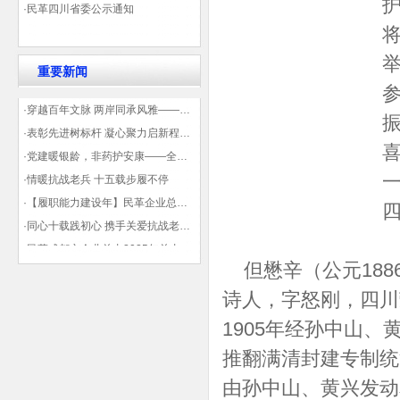
·民革四川省委公示通知
重要新闻
·穿越百年文脉 两岸同承风雅——民革四川省委会“中山天府大讲堂”第三讲在蓉举办
·表彰先进树标杆 凝心聚力启新程——民革企业总支部参加2025年度先进表彰大会有感
·党建暖银龄，非药护安康——全球健康公益大讲堂温情纪实
·情暖抗战老兵 十五载步履不停
·【履职能力建设年】民革企业总支部联合多地民革基层组织发起“夏日送清凉”活动 致敬“乡镇美容师”
·同心十载践初心 携手关爱抗战老兵——民革企业总支部 十年帮扶抗战老兵工作纪实
·民革成都市企业总支2025年总支委员全会会议顺利召开——共绘发展新蓝图
但懋辛（公元188
·观展归来|丹青绘初心 共赴新征程——企业总支党员沉浸式感受书画展的精神力量
诗人，字怒刚，四川
1905年经孙中山
推翻满清封建专制统
由孙中山、黄兴发动