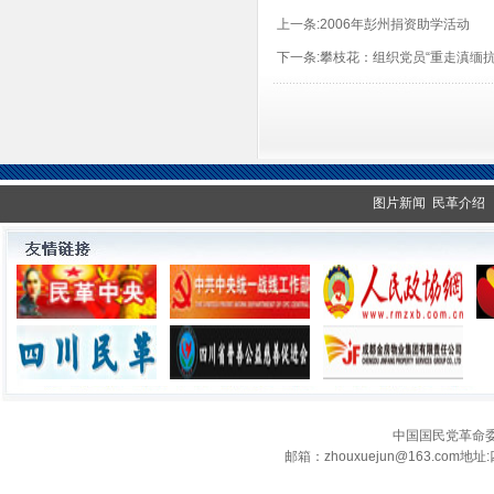
上一条:
2006年彭州捐资助学活动
下一条:
攀枝花：组织党员“重走滇缅抗
图片新闻
民革介绍
中国国民党革命
邮箱：zhouxuejun@163.c