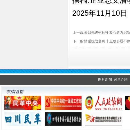
撰稿:企业总支潘
2025年11月10日
上一条:
表彰先进树标杆 凝心聚力启新
下一条:
情暖抗战老兵 十五载步履不
图片新闻
民革介绍