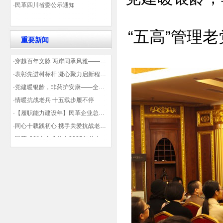
·民革四川省委公示通知
“五高”管理
老
重要新闻
·穿越百年文脉 两岸同承风雅——民革四川省委会“中山天府大讲堂”第三讲在蓉举办
·表彰先进树标杆 凝心聚力启新程——民革企业总支部参加2025年度先进表彰大会有感
·党建暖银龄，非药护安康——全球健康公益大讲堂温情纪实
·情暖抗战老兵 十五载步履不停
·【履职能力建设年】民革企业总支部联合多地民革基层组织发起“夏日送清凉”活动 致敬“乡镇美容师”
·同心十载践初心 携手关爱抗战老兵——民革企业总支部 十年帮扶抗战老兵工作纪实
·民革成都市企业总支2025年总支委员全会会议顺利召开——共绘发展新蓝图
·观展归来|丹青绘初心 共赴新征程——企业总支党员沉浸式感受书画展的精神力量