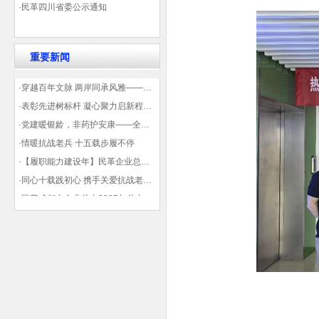
·民革四川省委公示通知
重要新闻
·穿越百年文脉 两岸同承风雅——民革四川省委会“中山天府大讲堂”第三讲在蓉举办
·表彰先进树标杆 凝心聚力启新程——民革企业总支部参加2025年度先进表彰大会有感
·党建暖银龄，非药护安康——全球健康公益大讲堂温情纪实
·情暖抗战老兵 十五载步履不停
·【履职能力建设年】民革企业总支部联合多地民革基层组织发起“夏日送清凉”活动 致敬“乡镇美容师”
·同心十载践初心 携手关爱抗战老兵——民革企业总支部 十年帮扶抗战老兵工作纪实
·民革成都市企业总支2025年总支委员全会会议顺利召开——共绘发展新蓝图
·观展归来|丹青绘初心 共赴新征程——企业总支党员沉浸式感受书画展的精神力量