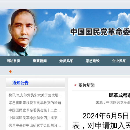
网站首页
重要新闻
党员风采
思想建设
企业风采
通知公告
图片新闻
民革成都
·快讯:九支部党员朱隶关于营改增信息宣传力度的建议那篇已被省政协采用
来源：中国国民党革命委
·紧急援助攀枝花市抗旱救灾的通知
·中国国民党革命委员会第十二次全国代表大会代表登记表（下载）
2024年6月5
·中国国民党革命委员会四川省第十一次代表大会代表登记表（下载）
表，对申请加入
·民革中央孙中山研究学会四川分会领导机构及成员名单