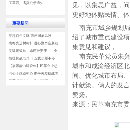
·民革四川省委公示通知
见，以集思广益，问
更好地体贴民情、体
重要新闻
南充市城乡规划局
·穿越百年文脉 两岸同承风雅——民革四川省委会“中山天府大讲堂”第三讲在蓉举办
绍了城市重点建设项
·表彰先进树标杆 凝心聚力启新程——民革企业总支部参加2025年度先进表彰大会有感
集意见和建议，
·党建暖银龄，非药护安康——全球健康公益大讲堂温情纪实
南充民革党员朱兴
·情暖抗战老兵 十五载步履不停
城市和成渝经济区北
·【履职能力建设年】民革企业总支部联合多地民革基层组织发起“夏日送清凉”活动 致敬“乡镇美容师”
·同心十载践初心 携手关爱抗战老兵——民革企业总支部 十年帮扶抗战老兵工作纪实
间、优化城市布局、
·民革成都市企业总支2025年总支委员全会会议顺利召开——共绘发展新蓝图
计献策。俩人的发言
·观展归来|丹青绘初心 共赴新征程——企业总支党员沉浸式感受书画展的精神力量
赞扬。
来源：民革南充市