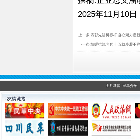
撰稿:企业总支潘
2025年11月10日
上一条:
表彰先进树标杆 凝心聚力启新
下一条:
情暖抗战老兵 十五载步履不
图片新闻
民革介绍