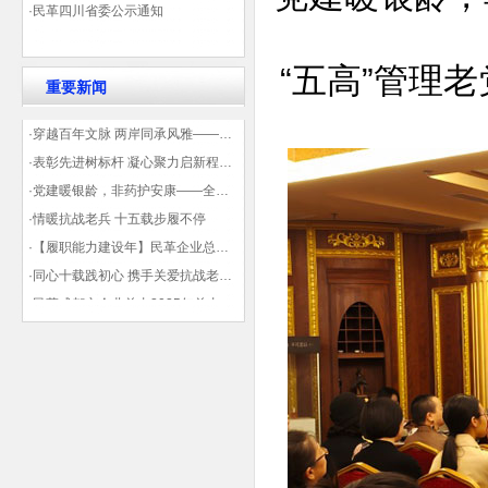
·民革四川省委公示通知
“五高”管理
老
重要新闻
·穿越百年文脉 两岸同承风雅——民革四川省委会“中山天府大讲堂”第三讲在蓉举办
·表彰先进树标杆 凝心聚力启新程——民革企业总支部参加2025年度先进表彰大会有感
·党建暖银龄，非药护安康——全球健康公益大讲堂温情纪实
·情暖抗战老兵 十五载步履不停
·【履职能力建设年】民革企业总支部联合多地民革基层组织发起“夏日送清凉”活动 致敬“乡镇美容师”
·同心十载践初心 携手关爱抗战老兵——民革企业总支部 十年帮扶抗战老兵工作纪实
·民革成都市企业总支2025年总支委员全会会议顺利召开——共绘发展新蓝图
·观展归来|丹青绘初心 共赴新征程——企业总支党员沉浸式感受书画展的精神力量