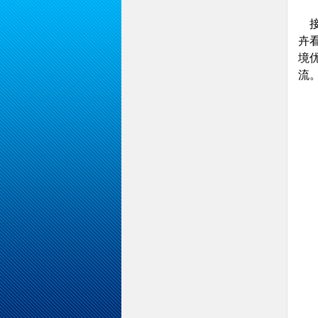
接
卉
境
流