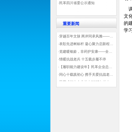
·民革四川省委公示通知
调
文
的
重要新闻
学
·穿越百年文脉 两岸同承风雅——民革四川省委会“中山天府大讲堂”第三讲在蓉举办
·表彰先进树标杆 凝心聚力启新程——民革企业总支部参加2025年度先进表彰大会有感
·党建暖银龄，非药护安康——全球健康公益大讲堂温情纪实
·情暖抗战老兵 十五载步履不停
·【履职能力建设年】民革企业总支部联合多地民革基层组织发起“夏日送清凉”活动 致敬“乡镇美容师”
·同心十载践初心 携手关爱抗战老兵——民革企业总支部 十年帮扶抗战老兵工作纪实
·民革成都市企业总支2025年总支委员全会会议顺利召开——共绘发展新蓝图
·观展归来|丹青绘初心 共赴新征程——企业总支党员沉浸式感受书画展的精神力量