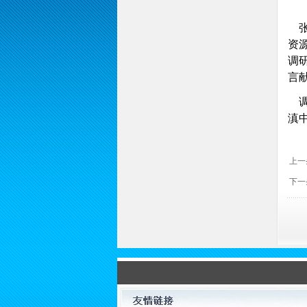
张
资
调
言
调
滇
上一
下一