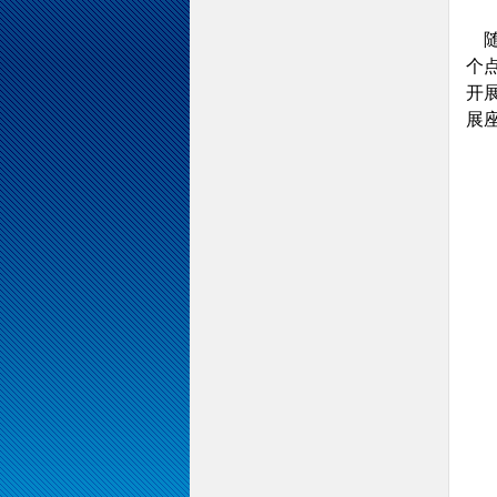
随
个
开
展