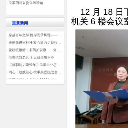
·民革四川省委公示通知
12 月 18
机关 6 楼会
重要新闻
·穿越百年文脉 两岸同承风雅——民革四川省委会“中山天府大讲堂”第三讲在蓉举办
·表彰先进树标杆 凝心聚力启新程——民革企业总支部参加2025年度先进表彰大会有感
·党建暖银龄，非药护安康——全球健康公益大讲堂温情纪实
·情暖抗战老兵 十五载步履不停
·【履职能力建设年】民革企业总支部联合多地民革基层组织发起“夏日送清凉”活动 致敬“乡镇美容师”
·同心十载践初心 携手关爱抗战老兵——民革企业总支部 十年帮扶抗战老兵工作纪实
·民革成都市企业总支2025年总支委员全会会议顺利召开——共绘发展新蓝图
·观展归来|丹青绘初心 共赴新征程——企业总支党员沉浸式感受书画展的精神力量