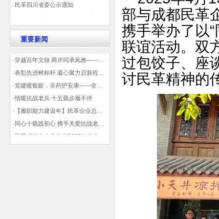
·民革四川省委公示通知
部与成都民革
携手举办了以“
重要新闻
联谊活动。双
过包饺子、座
·穿越百年文脉 两岸同承风雅——民革四川省委会“中山天府大讲堂”第三讲在蓉举办
·表彰先进树标杆 凝心聚力启新程——民革企业总支部参加2025年度先进表彰大会有感
讨民革精神的
·党建暖银龄，非药护安康——全球健康公益大讲堂温情纪实
·情暖抗战老兵 十五载步履不停
·【履职能力建设年】民革企业总支部联合多地民革基层组织发起“夏日送清凉”活动 致敬“乡镇美容师”
·同心十载践初心 携手关爱抗战老兵——民革企业总支部 十年帮扶抗战老兵工作纪实
·民革成都市企业总支2025年总支委员全会会议顺利召开——共绘发展新蓝图
·观展归来|丹青绘初心 共赴新征程——企业总支党员沉浸式感受书画展的精神力量