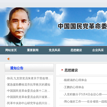
网站首页
重要新闻
党员风采
思想建设
企业风采
通知公告
思想建设
·快讯:九支部党员朱隶关于营改增信息宣传力度的建议那篇已被省政协采用
·杨婧涵的心得体会
·紧急援助攀枝花市抗旱救灾的通知
·王鹏的心得体会
·中国国民党革命委员会第十二次全国代表大会代表登记表（下载）
·入党积极分子5月4日会议心得—
·中国国民党革命委员会四川省第十一次代表大会代表登记表（下载）
·用心做好工作——在全省统一战
·民革中央孙中山研究学会四川分会领导机构及成员名单