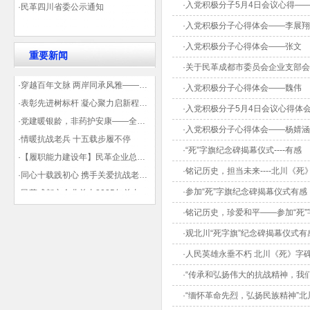
·入党积极分子5月4日会议心得—
·民革四川省委公示通知
·入党积极分子心得体会——李展翔
·入党积极分子心得体会——张文
重要新闻
·关于民革成都市委员会企业支部
·穿越百年文脉 两岸同承风雅——民革四川省委会“中山天府大讲堂”第三讲在蓉举办
·入党积极分子心得体会——魏伟
·表彰先进树标杆 凝心聚力启新程——民革企业总支部参加2025年度先进表彰大会有感
·入党积极分子5月4日会议心得体
·党建暖银龄，非药护安康——全球健康公益大讲堂温情纪实
·入党积极分子心得体会——杨婧涵
·情暖抗战老兵 十五载步履不停
·“死”字旗纪念碑揭幕仪式----有感
·【履职能力建设年】民革企业总支部联合多地民革基层组织发起“夏日送清凉”活动 致敬“乡镇美容师”
·铭记历史，担当未来----北川《
·同心十载践初心 携手关爱抗战老兵——民革企业总支部 十年帮扶抗战老兵工作纪实
·参加“死”字旗纪念碑揭幕仪式有感
·民革成都市企业总支2025年总支委员全会会议顺利召开——共绘发展新蓝图
·观展归来|丹青绘初心 共赴新征程——企业总支党员沉浸式感受书画展的精神力量
·铭记历史，珍爱和平——参加“死
·观北川“死字旗”纪念碑揭幕仪式有
·人民英雄永垂不朽 北川《死》字
·“传承和弘扬伟大的抗战精神，我
·“缅怀革命先烈，弘扬民族精神”北