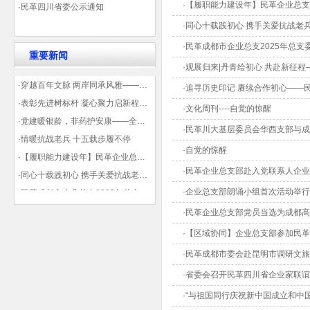
·【履职能力建设年】民革企业总支
·民革四川省委公示通知
·同心十载践初心 携手关爱抗战老
·民革成都市企业总支2025年总
重要新闻
·观展归来|丹青绘初心 共赴新征
·穿越百年文脉 两岸同承风雅——民革四川省委会“中山天府大讲堂”第三讲在蓉举办
·追寻历史印记 赓续合作初心—
·表彰先进树标杆 凝心聚力启新程——民革企业总支部参加2025年度先进表彰大会有感
·文化周刊----自觉的惊醒
·党建暖银龄，非药护安康——全球健康公益大讲堂温情纪实
·民革川大基层委员会华西支部与
·情暖抗战老兵 十五载步履不停
·自觉的惊醒
·【履职能力建设年】民革企业总支部联合多地民革基层组织发起“夏日送清凉”活动 致敬“乡镇美容师”
·民革企业总支部赴入党联系人企
·同心十载践初心 携手关爱抗战老兵——民革企业总支部 十年帮扶抗战老兵工作纪实
·企业总支部朗诵小组首次活动举行
·民革成都市企业总支2025年总支委员全会会议顺利召开——共绘发展新蓝图
·观展归来|丹青绘初心 共赴新征程——企业总支党员沉浸式感受书画展的精神力量
·民革企业总支部党员当选为成都
·【区域协同】企业总支部参加民
·民革成都市委会赴昆明市调研文
·省委会召开民革四川省企业家联
·“与祖国同行庆祝新中国成立和中