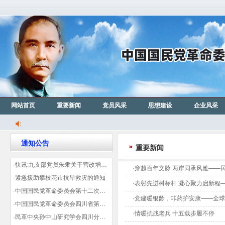
网站首页
重要新闻
党员风采
思想建设
企业风采
通知公告
重要新闻
·快讯:九支部党员朱隶关于营改增信息宣传力度的建议那篇已被省政协采用
·穿越百年文脉 两岸同承风雅——
·紧急援助攀枝花市抗旱救灾的通知
·表彰先进树标杆 凝心聚力启新程
·中国国民党革命委员会第十二次全国代表大会代表登记表（下载）
·党建暖银龄，非药护安康——全
·中国国民党革命委员会四川省第十一次代表大会代表登记表（下载）
·情暖抗战老兵 十五载步履不停
·民革中央孙中山研究学会四川分会领导机构及成员名单