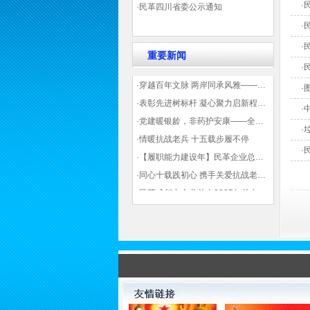
·
·民革四川省委公示通知
·
·
重要新闻
·
·穿越百年文脉 两岸同承风雅——民革四川省委会“中山天府大讲堂”第三讲在蓉举办
·
·表彰先进树标杆 凝心聚力启新程——民革企业总支部参加2025年度先进表彰大会有感
·
·党建暖银龄，非药护安康——全球健康公益大讲堂温情纪实
·
·情暖抗战老兵 十五载步履不停
·
·【履职能力建设年】民革企业总支部联合多地民革基层组织发起“夏日送清凉”活动 致敬“乡镇美容师”
·同心十载践初心 携手关爱抗战老兵——民革企业总支部 十年帮扶抗战老兵工作纪实
·民革成都市企业总支2025年总支委员全会会议顺利召开——共绘发展新蓝图
·观展归来|丹青绘初心 共赴新征程——企业总支党员沉浸式感受书画展的精神力量