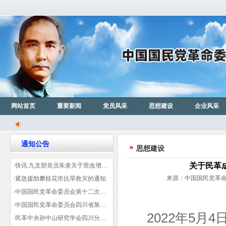
网站首页
重要新闻
党员风采
思想建设
企业风采
通知公告
思想建设
关于民革
·快讯:九支部党员朱隶关于营改增信息宣传力度的建议那篇已被省政协采用
来源：中国国民党革命委
·紧急援助攀枝花市抗旱救灾的通知
·中国国民党革命委员会第十二次全国代表大会代表登记表（下载）
·中国国民党革命委员会四川省第十一次代表大会代表登记表（下载）
2022年5月
·民革中央孙中山研究学会四川分会领导机构及成员名单