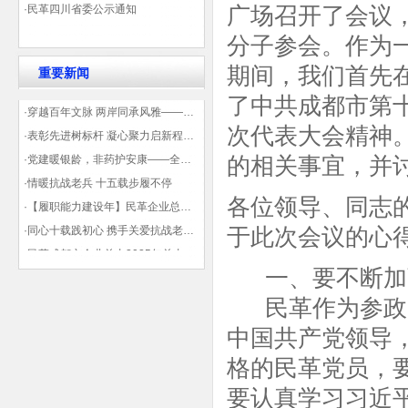
广场召开了会议
·民革四川省委公示通知
分子参会。作为
期间，我们首先
重要新闻
了中共成都市第
·穿越百年文脉 两岸同承风雅——民革四川省委会“中山天府大讲堂”第三讲在蓉举办
次代表大会精神
·表彰先进树标杆 凝心聚力启新程——民革企业总支部参加2025年度先进表彰大会有感
的相关事宜，并
·党建暖银龄，非药护安康——全球健康公益大讲堂温情纪实
·情暖抗战老兵 十五载步履不停
各位领导、同志
·【履职能力建设年】民革企业总支部联合多地民革基层组织发起“夏日送清凉”活动 致敬“乡镇美容师”
于此次会议的心
·同心十载践初心 携手关爱抗战老兵——民革企业总支部 十年帮扶抗战老兵工作纪实
·民革成都市企业总支2025年总支委员全会会议顺利召开——共绘发展新蓝图
一、要不断加
·观展归来|丹青绘初心 共赴新征程——企业总支党员沉浸式感受书画展的精神力量
民革作为参政党
中国共产党领导
格的民革党员，
要认真学习习近