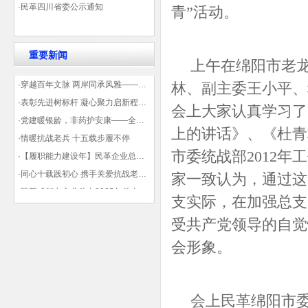
·民革四川省委公示通知
青”活动。
重要新闻
上午在绵阳市老龙
·穿越百年文脉 两岸同承风雅——民革四川省委会“中山天府大讲堂”第三讲在蓉举办
林、副主委王小平、
·表彰先进树标杆 凝心聚力启新程——民革企业总支部参加2025年度先进表彰大会有感
会上大家认真学习了
·党建暖银龄，非药护安康——全球健康公益大讲堂温情纪实
上的讲话》、《杜青
·情暖抗战老兵 十五载步履不停
市委统战部2012
·【履职能力建设年】民革企业总支部联合多地民革基层组织发起“夏日送清凉”活动 致敬“乡镇美容师”
·同心十载践初心 携手关爱抗战老兵——民革企业总支部 十年帮扶抗战老兵工作纪实
家一致认为，通过这
·民革成都市企业总支2025年总支委员全会会议顺利召开——共绘发展新蓝图
支实际，在加强总支
·观展归来|丹青绘初心 共赴新征程——企业总支党员沉浸式感受书画展的精神力量
受共产党领导的自觉
会形象。
会上民革绵阳市委