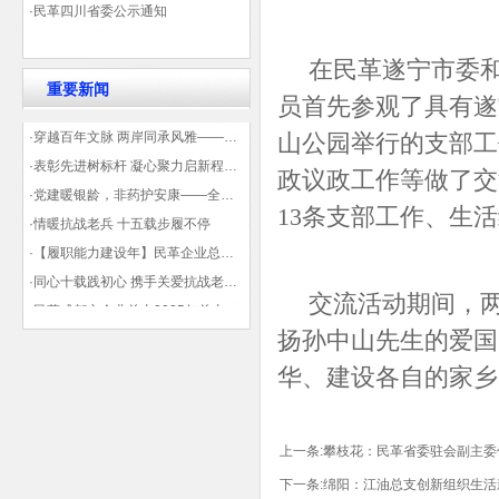
·民革四川省委公示通知
在民革遂宁市委和
重要新闻
员首先参观了具有遂
·穿越百年文脉 两岸同承风雅——民革四川省委会“中山天府大讲堂”第三讲在蓉举办
山公园举行的支部工
·表彰先进树标杆 凝心聚力启新程——民革企业总支部参加2025年度先进表彰大会有感
政议政工作等做了交
·党建暖银龄，非药护安康——全球健康公益大讲堂温情纪实
13条支部工作、生
·情暖抗战老兵 十五载步履不停
·【履职能力建设年】民革企业总支部联合多地民革基层组织发起“夏日送清凉”活动 致敬“乡镇美容师”
·同心十载践初心 携手关爱抗战老兵——民革企业总支部 十年帮扶抗战老兵工作纪实
交流活动期间，两
·民革成都市企业总支2025年总支委员全会会议顺利召开——共绘发展新蓝图
扬孙中山先生的爱国
·观展归来|丹青绘初心 共赴新征程——企业总支党员沉浸式感受书画展的精神力量
华、建设各自的家乡
上一条:
攀枝花：民革省委驻会副主委
下一条:
绵阳：江油总支创新组织生活