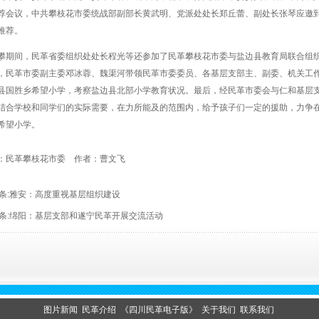
荐会议，中共攀枝花市委统战部副部长黄武明、党派处处长郑丘蕾、副处长张琴应邀
推荐。
期间，民革省委组织处处长程光等还参加了民革攀枝花市委与盐边县教育局联合组织开
，民革市委副主委邓冰蓉、魏渠河带领民革市委委员、各基层支部主、副委、机关工
县国胜乡希望小学，考察盐边县北部小学教育状况。最后，经民革市委会与仁和基层
结合学校和同学们的实际需要，在力所能及的范围内，给予孩子们一定的援助，力争在
希望小学。
：民革攀枝花市委 作者：曹文飞
条:
雅安：高度重视基层组织建设
条:
绵阳：基层支部和遂宁民革开展交流活动
图片新闻
民革介绍
《四川民革电子版》
关于我们
联系我们