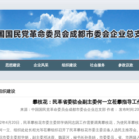
思想建设
企业风采
组织建设
社会服务
参政议政
组织建设
攀枝花：民革省委驻会副主委何一立莅攀指导工
来源：中国国民党革命委员会成都市委会企业总支部 作者： 发布时间:2012-
12年4月20日，民革攀枝花市委主委郑学炳同志因工作需要调离攀枝花，为使民革攀
何一立、组织处处长程光等莅攀组织召开了民革攀枝花市委主委后备人选民主推荐会
花市委主委郑学炳，副主委邓冰蓉、魏渠河，秘书长孙美娟，市委委员，省、市两级