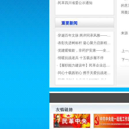
·民革四川省委公示通知
的意
用奠
重要新闻
来源
·穿越百年文脉 两岸同承风雅——民革四川省委会“中山天府大讲堂”第三讲在蓉举办
·表彰先进树标杆 凝心聚力启新程——民革企业总支部参加2025年度先进表彰大会有感
·党建暖银龄，非药护安康——全球健康公益大讲堂温情纪实
上一
·情暖抗战老兵 十五载步履不停
下一
·【履职能力建设年】民革企业总支部联合多地民革基层组织发起“夏日送清凉”活动 致敬“乡镇美容师”
·同心十载践初心 携手关爱抗战老兵——民革企业总支部 十年帮扶抗战老兵工作纪实
·民革成都市企业总支2025年总支委员全会会议顺利召开——共绘发展新蓝图
·观展归来|丹青绘初心 共赴新征程——企业总支党员沉浸式感受书画展的精神力量