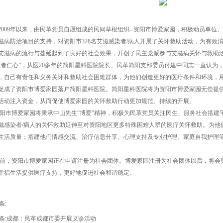
009年以来，由民革党员自愿组成的民间草根组织--资阳市博爱家园，积极动员单位
滋病防治项目的支持，对资阳市328名艾滋感染者/病人开展了关怀救助活动，为有效
艾滋病的流行与蔓延起到了良好的社会效果，开创了民主党派参与艾滋病关怀与救助
者仁心”，从医20多年的简阳星科医院院长、民革简阳支部委员付建中同志一直认为
，自己有责任和义务关怀和救助社会困难群体，为他们创造更好的医疗条件和环境，
促成了资阳市博爱家园落户简阳星科医院。简阳星科医院将为资阳市博爱家园无偿提
活动注入资金，从而促使博爱家园的关怀救助行动更加规范、持续的开展。
市博爱家园将秉承中山先生“博爱”精神，积极为民革党员关注民生、服务社会搭建
滋感染者/病人的关怀救助延伸至对资阳地区更多特殊困难人群的医疗关怀救助。为他
生活质量；搭建他们情感交流、治疗信息分享、心理支持及专业护理、家庭自我护理
，资阳市博爱家园正在申请注册为社会团体。博爱家园注册为社会团体以后，将会
幸福生活提供医疗支持，更好地促进社会和谐稳定。
条:
条:
成都：民革成都市委开展义诊活动