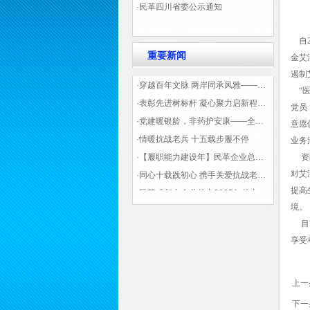
·民革四川省委公示通知
自2
重要新闻
金艾
遏制
·穿越百年文脉 两岸同承风雅——民革四川省委会“中山天府大讲堂”第三讲在蓉举办
“医
·表彰先进树标杆 凝心聚力启新程——民革企业总支部参加2025年度先进表彰大会有感
党员
·党建暖银龄，非药护安康——全球健康公益大讲堂温情纪实
意愿
·情暖抗战老兵 十五载步履不停
业务
·【履职能力建设年】民革企业总支部联合多地民革基层组织发起“夏日送清凉”活动 致敬“乡镇美容师”
资阳
对艾
·同心十载践初心 携手关爱抗战老兵——民革企业总支部 十年帮扶抗战老兵工作纪实
提高
·民革成都市企业总支2025年总支委员全会会议顺利召开——共绘发展新蓝图
境。
·观展归来|丹青绘初心 共赴新征程——企业总支党员沉浸式感受书画展的精神力量
目前
享受
上一
下一