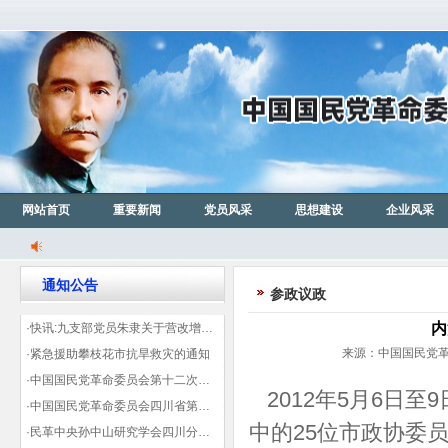
网站首页
重要新闻
党员风采
思想建设
企业风采
通知公告
参政议政
内
·快讯:九支部党员朱隶关于营改增信息宣传力度的建议那篇已被省政协采用
来源：中国国民党革命
·紧急援助攀枝花市抗旱救灾的通知
·中国国民党革命委员会第十二次全国代表大会代表登记表（下载）
2012年5月6日
·中国国民党革命委员会四川省第十一次代表大会代表登记表（下载）
中的25位市政协委
·民革中央孙中山研究学会四川分会领导机构及成员名单