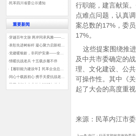
·民革四川省委公示通知
行职能，建言献策。
点难点问题，认真调
案总数的17%，委
重要新闻
17%。
·穿越百年文脉 两岸同承风雅——民革四川省委会“中山天府大讲堂”第三讲在蓉举办
·表彰先进树标杆 凝心聚力启新程——民革企业总支部参加2025年度先进表彰大会有感
这些提案围绕推进内
·党建暖银龄，非药护安康——全球健康公益大讲堂温情纪实
及中共市委确定的战
·情暖抗战老兵 十五载步履不停
理、文化建设、公共
·【履职能力建设年】民革企业总支部联合多地民革基层组织发起“夏日送清凉”活动 致敬“乡镇美容师”
·同心十载践初心 携手关爱抗战老兵——民革企业总支部 十年帮扶抗战老兵工作纪实
可操作性。其中《关
·民革成都市企业总支2025年总支委员全会会议顺利召开——共绘发展新蓝图
起了大会的高度重视
·观展归来|丹青绘初心 共赴新征程——企业总支党员沉浸式感受书画展的精神力量
来源：民革内江市委
上一条:
内江：行干支部的市政协委员