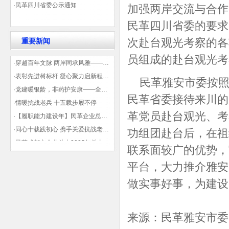
·民革四川省委公示通知
加强两岸交流与合作
民革四川省委的要求
次赴台观光考察的各
重要新闻
员组成的赴台观光考
·穿越百年文脉 两岸同承风雅——民革四川省委会“中山天府大讲堂”第三讲在蓉举办
·表彰先进树标杆 凝心聚力启新程——民革企业总支部参加2025年度先进表彰大会有感
民革雅安市委按照“
·党建暖银龄，非药护安康——全球健康公益大讲堂温情纪实
民革省委接待来川的
·情暖抗战老兵 十五载步履不停
革党员赴台观光、考
·【履职能力建设年】民革企业总支部联合多地民革基层组织发起“夏日送清凉”活动 致敬“乡镇美容师”
·同心十载践初心 携手关爱抗战老兵——民革企业总支部 十年帮扶抗战老兵工作纪实
功组团赴台后，在祖
·民革成都市企业总支2025年总支委员全会会议顺利召开——共绘发展新蓝图
联系面较广的优势，
·观展归来|丹青绘初心 共赴新征程——企业总支党员沉浸式感受书画展的精神力量
平台，大力推介雅安
做实事好事，为建设
来源：民革雅安市