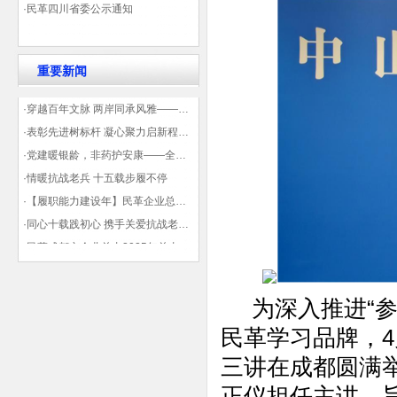
·民革四川省委公示通知
重要新闻
·穿越百年文脉 两岸同承风雅——民革四川省委会“中山天府大讲堂”第三讲在蓉举办
·表彰先进树标杆 凝心聚力启新程——民革企业总支部参加2025年度先进表彰大会有感
·党建暖银龄，非药护安康——全球健康公益大讲堂温情纪实
·情暖抗战老兵 十五载步履不停
·【履职能力建设年】民革企业总支部联合多地民革基层组织发起“夏日送清凉”活动 致敬“乡镇美容师”
·同心十载践初心 携手关爱抗战老兵——民革企业总支部 十年帮扶抗战老兵工作纪实
·民革成都市企业总支2025年总支委员全会会议顺利召开——共绘发展新蓝图
·观展归来|丹青绘初心 共赴新征程——企业总支党员沉浸式感受书画展的精神力量
为深入推进“参
民革学习品牌，4
三讲在成都圆满
正仪担任主讲，