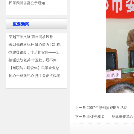
·民革四川省委公示通知
重要新闻
·穿越百年文脉 两岸同承风雅——民革四川省委会“中山天府大讲堂”第三讲在蓉举办
·表彰先进树标杆 凝心聚力启新程——民革企业总支部参加2025年度先进表彰大会有感
·党建暖银龄，非药护安康——全球健康公益大讲堂温情纪实
·情暖抗战老兵 十五载步履不停
·【履职能力建设年】民革企业总支部联合多地民革基层组织发起“夏日送清凉”活动 致敬“乡镇美容师”
·同心十载践初心 携手关爱抗战老兵——民革企业总支部 十年帮扶抗战老兵工作纪实
·民革成都市企业总支2025年总支委员全会会议顺利召开——共绘发展新蓝图
·观展归来|丹青绘初心 共赴新征程——企业总支党员沉浸式感受书画展的精神力量
上一条:
2007年彭州捐资助学活动
下一条:
缅怀先驱者——纪念辛亥革命1